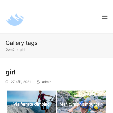
Gallery tags
Domů
»
girl
girl
27 září, 2021
admin
Via ferrata climbing
Man climbing mountain.